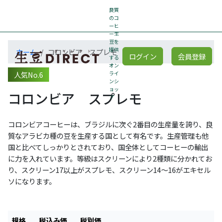
良質
のコ
ーヒ
ー生
豆を
提供
ホーム
コロンビア スプレモ
ログイン
会員登録
する
オン
人気No.6
ライ
ンシ
ョッ
コロンビア スプレモ
プ
コロンビアコーヒーは、ブラジルに次ぐ2番目の生産量を誇り、良
質なアラビカ種の豆を生産する国として有名です。生産管理も他
国と比べてしっかりとされており、国全体としてコーヒーの輸出
に力を入れています。等級はスクリーンにより2種類に分かれてお
り、スクリーン17以上がスプレモ、スクリーン14～16がエキセル
ソになります。
規格
税込み価
税別価