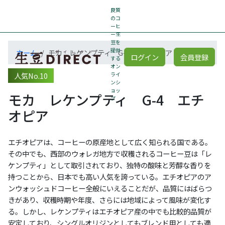
良質
のコ
ーヒ
ー生
豆を
提供
ホーム
モカ レケンプティ G-4 エチオピア
ログイン
会員登録
する
オン
人気No.10
ライ
ンシ
ョッ
モカ レケンプティ G-4 エチ
プ
オピア
エチオピアは、コーヒーの原産地として広く知られる国である。
その中でも、西部のウォレガ地方で収穫されるコーヒー豆は「レ
ケンプティ」として取引されており、独特の酸味と芳醇な香りを
持つことから、日本でも高い人気を誇っている。エチオピアのア
ンウォッシュドコーヒー全般にいえることだが、品質にはばらつ
きがあり、収穫時期や年度、さらには地域によって風味が変化す
る。しかし、レケンプティはエチオピア産の中でも比較的品質が
安定しており、シングルオリジンとしてもブレンド用としても適